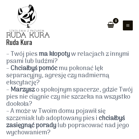
Przejdź
do
treści
MAI
ZEŁĄCZNIK
Ruda Kura
ME
– Twój pies
ma kłopoty
w relacjach z innymi
ENU
psami lub ludźmi?
–
Chciałbyś pomóc
mu pokonać lęk
separacyjny, agresję czy nadmierną
ekscytację?
–
Marzysz
o spokojnym spacerze, gdzie Twój
pies nie ciągnie czy nie szczeka na wszystko
dookoła?
– A może w Twoim domu pojawił się
szczeniak lub adoptowany pies i
chciałbyś
zasięgnąć porady
lub popracować nad jego
wychowaniem?