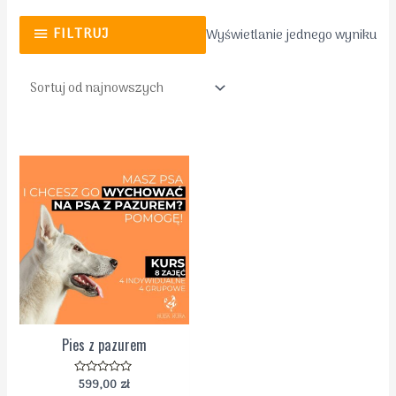
FILTRUJ
Wyświetlanie jednego wyniku
Pies z pazurem
599,00
zł
Oceniono
0