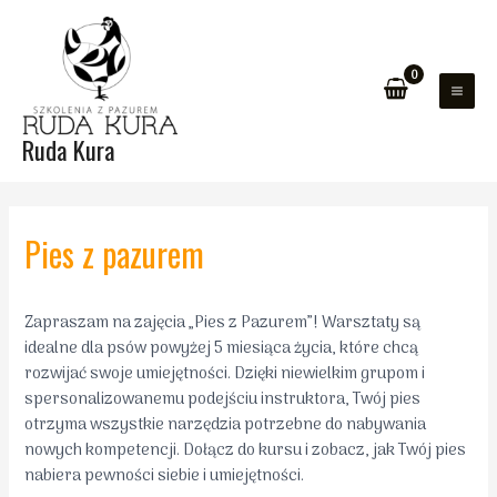
Przejdź
do
treści
MAI
ZEŁĄCZNIK
Ruda Kura
ME
ENU
Pies z pazurem
Zapraszam na zajęcia „Pies z Pazurem”! Warsztaty są
idealne dla psów powyżej 5 miesiąca życia, które chcą
rozwijać swoje umiejętności. Dzięki niewielkim grupom i
spersonalizowanemu podejściu instruktora, Twój pies
otrzyma wszystkie narzędzia potrzebne do nabywania
nowych kompetencji. Dołącz do kursu i zobacz, jak Twój pies
nabiera pewności siebie i umiejętności.