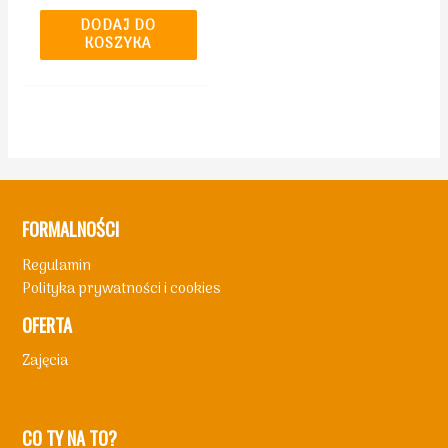
na
5
DODAJ DO
KOSZYKA
FORMALNOŚCI
Regulamin
Polityka prywatności i cookies
OFERTA
Zajęcia
CO TY NA TO?