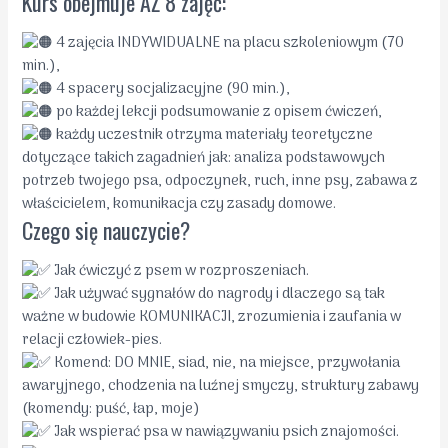
Kurs obejmuje AŻ 8 zajęć:
4 zajęcia INDYWIDUALNE na placu szkoleniowym (70
min.),
4 spacery socjalizacyjne (90 min.),
po każdej lekcji podsumowanie z opisem ćwiczeń,
każdy uczestnik otrzyma materiały teoretyczne
dotyczące takich zagadnień jak: analiza podstawowych
potrzeb twojego psa, odpoczynek, ruch, inne psy, zabawa z
właścicielem, komunikacja czy zasady domowe.
Czego się nauczycie?
Jak ćwiczyć z psem w rozproszeniach.
Jak używać sygnałów do nagrody i dlaczego są tak
ważne w budowie KOMUNIKACJI, zrozumienia i zaufania w
relacji człowiek-pies.
Komend: DO MNIE, siad, nie, na miejsce, przywołania
awaryjnego, chodzenia na luźnej smyczy, struktury zabawy
(komendy: puść, łap, moje)
Jak wspierać psa w nawiązywaniu psich znajomości.