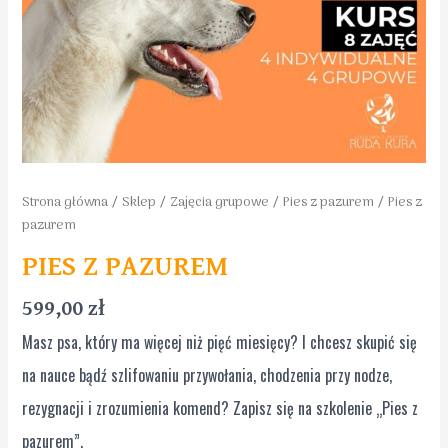
Strona główna
/
Sklep
/
Zajęcia grupowe
/
Pies z pazurem
/ Pies z
pazurem
PIES Z PAZUREM
599,00
zł
Masz psa, który ma więcej niż pięć miesięcy? I chcesz skupić się
na nauce bądź szlifowaniu przywołania, chodzenia przy nodze,
rezygnacji i zrozumienia komend? Zapisz się na szkolenie „Pies z
pazurem”.