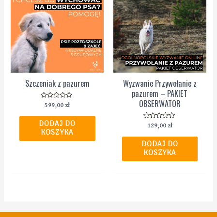
Szczeniak z pazurem
Wyzwanie Przywołanie z
pazurem – PAKIET
OBSERWATOR
Oceniono
599,00
zł
0
na
5
DODAJ DO
Oceniono
129,00
zł
0
KOSZYKA
na
5
DODAJ DO
KOSZYKA