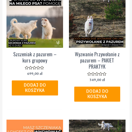
Szczeniak z pazurem –
Wyzwanie Przywołanie z
kurs grupowy
pazurem – PAKIET
PRAKTYK
Oceniono
699,00
zł
0
Oceniono
349,00
zł
na
0
5
DODAJ DO
na
KOSZYKA
5
DODAJ DO
KOSZYKA