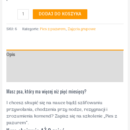
ilość
DODAJ DO KOSZYKA
Pies
z
SKU:
6
Kategorie:
Pies z pazurem
,
Zajęcia grupowe
pazurem
Opis
Informacje dodatkowe
Opinie (0)
Masz psa, który ma więcej niż pięć miesięcy?
I chcesz skupić się na nauce bądź szlifowaniu
przywołania, chodzenia przy nodze, rezygnacji i
zrozumienia komend? Zapisz się na szkolenie „Pies z
pazurem”.