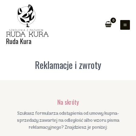
Przejdź
do
treści
MAI
ZEŁĄCZNIK
Ruda Kura
ME
ENU
Reklamacje i zwroty
Na skróty
Szukasz formularza odstąpienia od umowy kupna-
sprzedaży zawartej na odległość albo wzoru pisma
reklamacyjnego? Znajdziesz je poniżej: