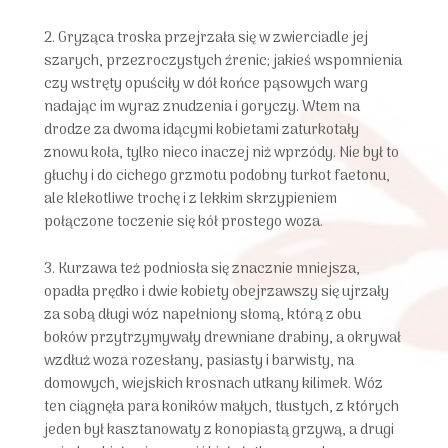
2. Gryząca troska przejrzała się w zwierciadle jej
szarych, przezroczystych źrenic; jakieś wspomnienia
czy wstręty opuściły w dół końce pąsowych warg
nadając im wyraz znudzenia i goryczy. Wtem na
drodze za dwoma idącymi kobietami zaturkotały
znowu koła, tylko nieco inaczej niż wprzódy. Nie był to
głuchy i do cichego grzmotu podobny turkot faetonu,
ale klekotliwe trochę i z lekkim skrzypieniem
połączone toczenie się kół prostego woza.
3. Kurzawa też podniosła się znacznie mniejsza,
opadła prędko i dwie kobiety obejrzawszy się ujrzały
za sobą długi wóz napełniony słomą, którą z obu
boków przytrzymywały drewniane drabiny, a okrywał
wzdłuż woza rozesłany, pasiasty i barwisty, na
domowych, wiejskich krosnach utkany kilimek. Wóz
ten ciągnęła para koników małych, tłustych, z których
jeden był kasztanowaty z konopiastą grzywą, a drugi