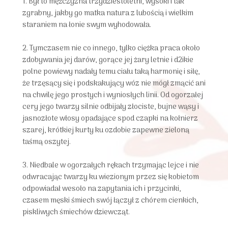
1. Był to mężczyzna trzydziestoletni, wysoki i tak
zgrabny, jakby go matka natura z lubością i wielkim
staraniem na łonie swym wyhodowała.
2. Tymczasem nie co innego, tylko ciężka praca około
zdobywania jej darów, gorące jej żary letnie i d2ikie
polne powiewy nadały temu ciału taką harmonię i siłę,
że trzęsący się i podskakujący wóz nie mógł zmącić ani
na chwilę jego prostych i wyniosłych linii. Od ogorzałej
cery jego twarzy silnie odbijały złociste, bujne wąsy i
jasnozłote włosy opadające spod czapki na kołnierz
szarej, krótkiej kurty ku ozdobie zapewne zieloną
taśmą oszytej.
3. Niedbale w ogorzałych rękach trzymając lejce i nie
odwracając twarzy ku wiezionym przez się kobietom
odpowiadał wesoło na zapytania ich i przycinki,
czasem męski śmiech swój łączył z chórem cienkich,
piskliwych śmiechów dziewcząt.