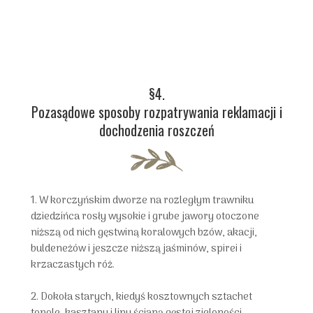
§4.
Pozasądowe sposoby rozpatrywania reklamacji i
dochodzenia roszczeń
1. W korczyńskim dworze na rozległym trawniku
dziedzińca rosły wysokie i grube jawory otoczone
niższą od nich gęstwiną koralowych bzów, akacji,
buldeneżów i jeszcze niższą jaśminów, spirei i
krzaczastych róż.
2. Dokoła starych, kiedyś kosztownych sztachet
topole, kasztany i lipy ścianą gęstej zieloności