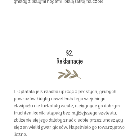
gniady z białymi nogami i białą łatką na czole.
§2.
Reklamacje
1. Oplatała je z rzadka uprząż z prostych, grubych
powrozów. Gdyby nawet koła tego wiejskiego
ekwipażu nie turkotały wcale, a ciągnące go dobrym
truchtem koniki stąpały bez najlżejszego szelestu,
zbliżenie się jego dałoby znać o sobie przez unoszący
się zeń wielki gwar głosów. Napełniało go towarzystwo
liczne.