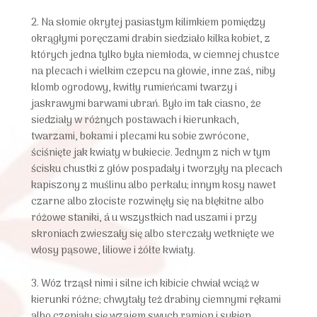
2. Na słomie okrytej pasiastym kilimkiem pomiędzy
okrągłymi poręczami drabin siedziało kilka kobiet, z
których jedna tylko była niemłoda, w ciemnej chustce
na plecach i wielkim czepcu na głowie, inne zaś, niby
klomb ogrodowy, kwitły rumieńcami twarzy i
jaskrawymi barwami ubrań. Było im tak ciasno, że
siedziały w różnych postawach i kierunkach,
twarzami, bokami i plecami ku sobie zwrócone,
ściśnięte jak kwiaty w bukiecie. Jednym z nich w tym
ścisku chustki z głów pospadały i tworzyły na plecach
kapiszony z muślinu albo perkalu; innym kosy nawet
czarne albo złociste rozwinęły się na błękitne albo
różowe staniki, á u wszystkich nad uszami i przy
skroniach zwieszały się albo sterczały wetknięte we
włosy pąsowe, liliowe i żółte kwiaty.
3. Wóz trząsł nimi i silne ich kibicie chwiał wciąż w
kierunki różne; chwytały też drabiny ciemnymi rękami
albo czepiały się wzajem swych ramion i sukien