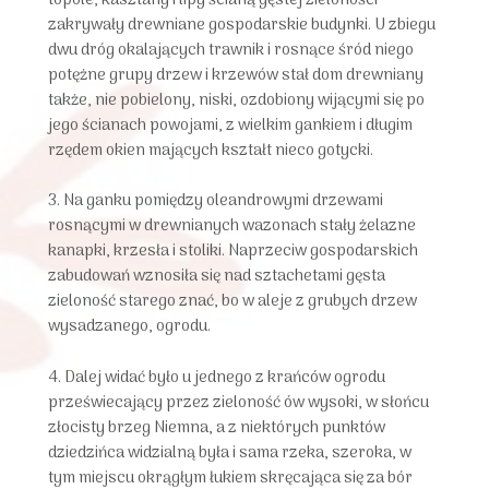
zakrywały drewniane gospodarskie budynki. U zbiegu
dwu dróg okalających trawnik i rosnące śród niego
potężne grupy drzew i krzewów stał dom drewniany
także, nie pobielony, niski, ozdobiony wijącymi się po
jego ścianach powojami, z wielkim gankiem i długim
rzędem okien mających kształt nieco gotycki.
3. Na ganku pomiędzy oleandrowymi drzewami
rosnącymi w drewnianych wazonach stały żelazne
kanapki, krzesła i stoliki. Naprzeciw gospodarskich
zabudowań wznosiła się nad sztachetami gęsta
zieloność starego znać, bo w aleje z grubych drzew
wysadzanego, ogrodu.
4. Dalej widać było u jednego z krańców ogrodu
przeświecający przez zieloność ów wysoki, w słońcu
złocisty brzeg Niemna, a z niektórych punktów
dziedzińca widzialną była i sama rzeka, szeroka, w
tym miejscu okrągłym łukiem skręcająca się za bór