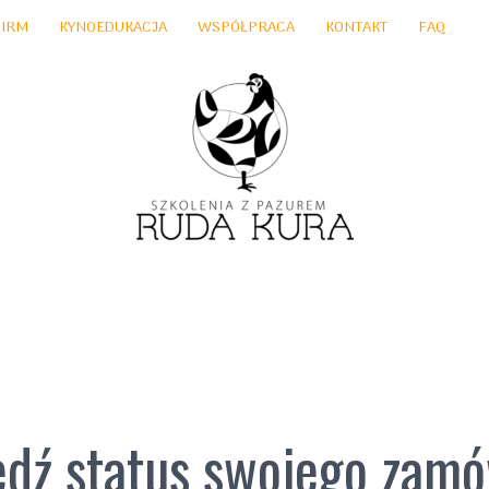
FIRM
KYNOEDUKACJA
WSPÓŁPRACA
KONTAKT
FAQ
edź status swojego zamó