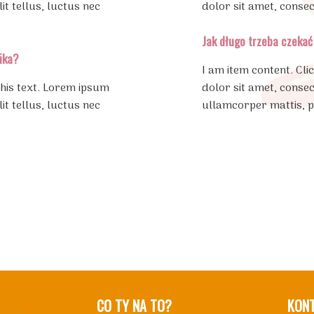
lit tellus, luctus nec
dolor sit amet, consect
Jak długo trzeba czeka
nika?
I am item content. Cli
this text. Lorem ipsum
dolor sit amet, consect
lit tellus, luctus nec
ullamcorper mattis, p
CO TY NA TO?
KON